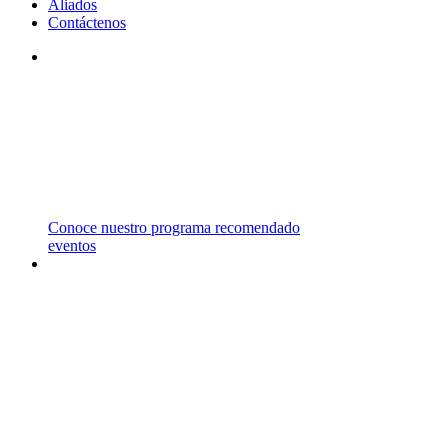
Aliados
Contáctenos
STM
TRABAJAMOS CON INSTITUCIONES DE
PRIMER NIVEL EN EL REINO UNIDO,
ESTADOS UNIDOS, CANADÁ Y AUSTRALIA
ENTRE OTROS PAÍSES.
Conoce nuestro programa recomendado
eventos
CARRERAS
Y
MAESTRÍAS