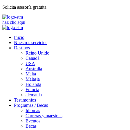
Solicita asesoría gratuita
haz clic aquí
Inicio
Nuestros servicios
Destinos
Reino Unido
Canadá
USA
Australia
Malta
Malasia
Holanda
Francia
alemania
Testimonios
Programas / Becas
Idiomas
Carreras y maestrías
Eventos
Becas