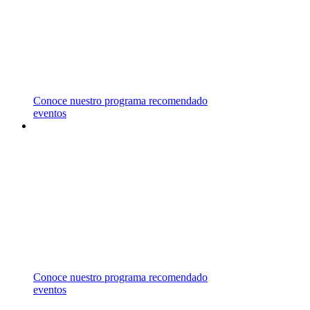
REPRESENTAMOS UNIVERSIDADES EN
CANADÁ, ESTADOS UNIDOS, MALASIA,
MALTA Y REINO UNIDO,
LAS CUALES OFRECEN UNA AMPLIA
VARIEDAD DE ÁREAS DE ESTUDIO.
Conoce nuestro programa recomendado
eventos
ASESORÍA
GRATUITA
CONTÁCTANOS PARA RECIBIR ASESORÍA
ESPECIALIZADA EN EL
CAMPO DE ESTUDIO DE TU INTERÉS.
Conoce nuestro programa recomendado
eventos