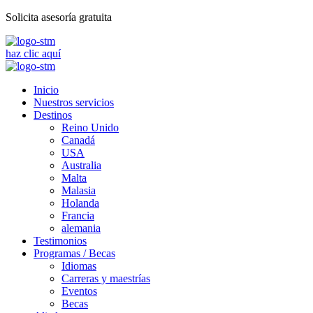
Solicita asesoría gratuita
haz clic aquí
Inicio
Nuestros servicios
Destinos
Reino Unido
Canadá
USA
Australia
Malta
Malasia
Holanda
Francia
alemania
Testimonios
Programas / Becas
Idiomas
Carreras y maestrías
Eventos
Becas