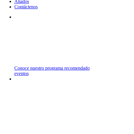
Aliados
Contáctenos
STM
TRABAJAMOS CON INSTITUCIONES DE
PRIMER NIVEL EN EL REINO UNIDO,
ESTADOS UNIDOS, CANADÁ Y AUSTRALIA
ENTRE OTROS PAÍSES.
Conoce nuestro programa recomendado
eventos
CARRERAS
Y
MAESTRÍAS