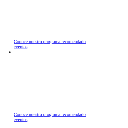
REPRESENTAMOS UNIVERSIDADES EN
CANADÁ, ESTADOS UNIDOS, MALASIA,
MALTA Y REINO UNIDO,
LAS CUALES OFRECEN UNA AMPLIA
VARIEDAD DE ÁREAS DE ESTUDIO.
Conoce nuestro programa recomendado
eventos
ASESORÍA
GRATUITA
CONTÁCTANOS PARA RECIBIR ASESORÍA
ESPECIALIZADA EN EL
CAMPO DE ESTUDIO DE TU INTERÉS.
Conoce nuestro programa recomendado
eventos