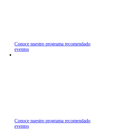
REPRESENTAMOS UNIVERSIDADES EN
CANADÁ, ESTADOS UNIDOS, MALASIA,
MALTA Y REINO UNIDO,
LAS CUALES OFRECEN UNA AMPLIA
VARIEDAD DE ÁREAS DE ESTUDIO.
Conoce nuestro programa recomendado
eventos
ASESORÍA
GRATUITA
CONTÁCTANOS PARA RECIBIR ASESORÍA
ESPECIALIZADA EN EL
CAMPO DE ESTUDIO DE TU INTERÉS.
Conoce nuestro programa recomendado
eventos