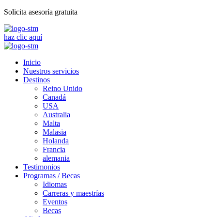
Solicita asesoría gratuita
haz clic aquí
Inicio
Nuestros servicios
Destinos
Reino Unido
Canadá
USA
Australia
Malta
Malasia
Holanda
Francia
alemania
Testimonios
Programas / Becas
Idiomas
Carreras y maestrías
Eventos
Becas