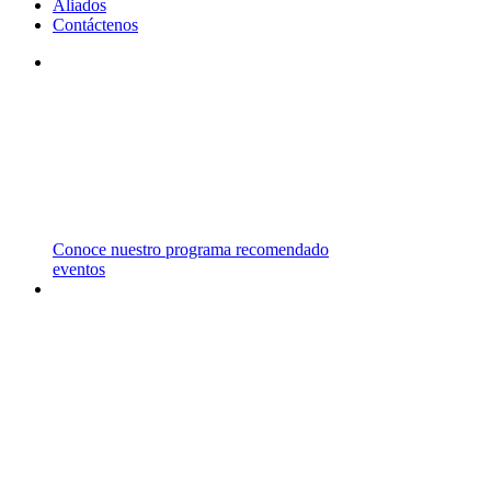
Aliados
Contáctenos
STM
TRABAJAMOS CON INSTITUCIONES DE
PRIMER NIVEL EN EL REINO UNIDO,
ESTADOS UNIDOS, CANADÁ Y AUSTRALIA
ENTRE OTROS PAÍSES.
Conoce nuestro programa recomendado
eventos
CARRERAS
Y
MAESTRÍAS