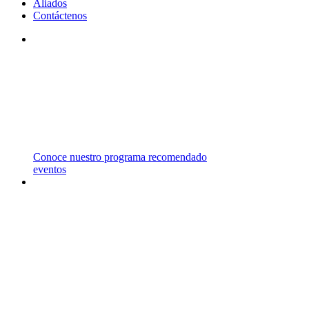
Aliados
Contáctenos
STM
TRABAJAMOS CON INSTITUCIONES DE
PRIMER NIVEL EN EL REINO UNIDO,
ESTADOS UNIDOS, CANADÁ Y AUSTRALIA
ENTRE OTROS PAÍSES.
Conoce nuestro programa recomendado
eventos
CARRERAS
Y
MAESTRÍAS