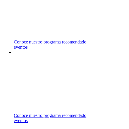
REPRESENTAMOS UNIVERSIDADES EN
CANADÁ, ESTADOS UNIDOS, MALASIA,
MALTA Y REINO UNIDO,
LAS CUALES OFRECEN UNA AMPLIA
VARIEDAD DE ÁREAS DE ESTUDIO.
Conoce nuestro programa recomendado
eventos
ASESORÍA
GRATUITA
CONTÁCTANOS PARA RECIBIR ASESORÍA
ESPECIALIZADA EN EL
CAMPO DE ESTUDIO DE TU INTERÉS.
Conoce nuestro programa recomendado
eventos