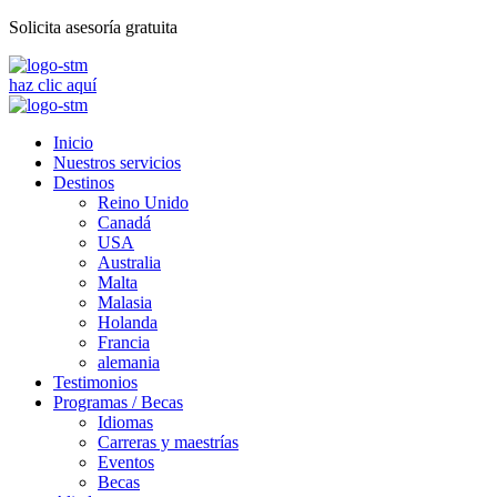
Solicita asesoría gratuita
haz clic aquí
Inicio
Nuestros servicios
Destinos
Reino Unido
Canadá
USA
Australia
Malta
Malasia
Holanda
Francia
alemania
Testimonios
Programas / Becas
Idiomas
Carreras y maestrías
Eventos
Becas