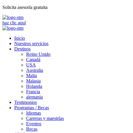
Solicita asesoría gratuita
haz clic aquí
Inicio
Nuestros servicios
Destinos
Reino Unido
Canadá
USA
Australia
Malta
Malasia
Holanda
Francia
alemania
Testimonios
Programas / Becas
Idiomas
Carreras y maestrías
Eventos
Becas