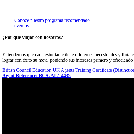
CONTÁCTANOS PARA RECIBIR ASESORÍA ESPE
CAMPO DE ESTUDIO DE TU INTERÉS.
Conoce nuestro programa recomendado
eventos
¿Por qué viajar con nosotros?
Entendemos que cada estudiante tiene diferentes necesidades y fortal
lograr con éxito su meta, poniendo sus intereses primero y ofreciendo l
British Council Education UK Agents Training Certificate (Distinctio
Agent Reference: BC/GAL/14435