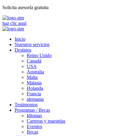
Solicita asesoría gratuita
haz clic aquí
Inicio
Nuestros servicios
Destinos
Reino Unido
Canadá
USA
Australia
Malta
Malasia
Holanda
Francia
alemania
Testimonios
Programas / Becas
Idiomas
Carreras y maestrías
Eventos
Becas