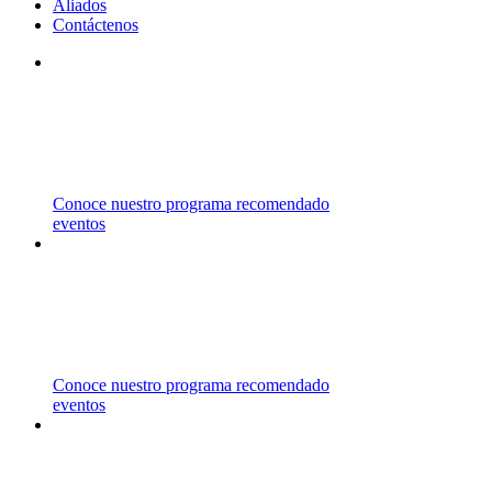
Aliados
Contáctenos
STM
TRABAJAMOS CON INSTITUCIONES DE PRIMER 
ESTADOS UNIDOS, CANADÁ Y AUSTRALIA ENT
Conoce nuestro programa recomendado
eventos
CARRERAS 
REPRESENTAMOS UNIVERSIDADES EN CANADÁ,
LAS CUALES OFRECEN UNA AMPLIA VARIEDAD
Conoce nuestro programa recomendado
eventos
ASESORÍA 