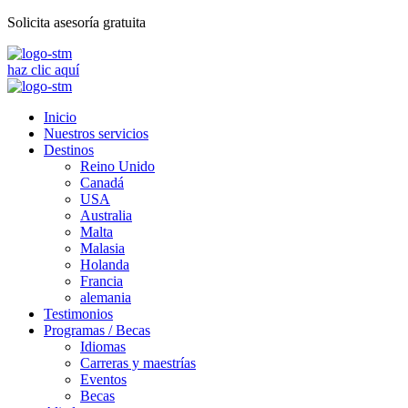
Solicita asesoría gratuita
haz clic aquí
Inicio
Nuestros servicios
Destinos
Reino Unido
Canadá
USA
Australia
Malta
Malasia
Holanda
Francia
alemania
Testimonios
Programas / Becas
Idiomas
Carreras y maestrías
Eventos
Becas