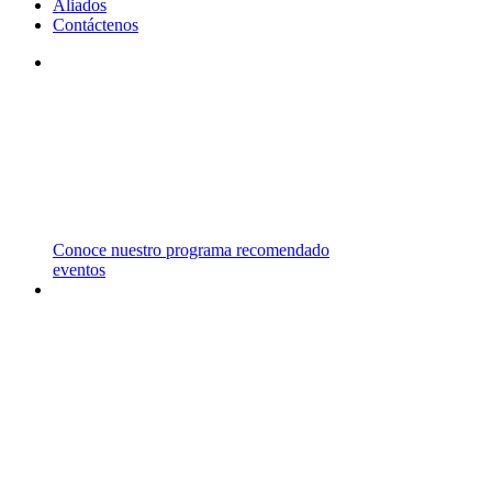
Aliados
Contáctenos
STM
TRABAJAMOS CON INSTITUCIONES DE
PRIMER NIVEL EN EL REINO UNIDO,
ESTADOS UNIDOS, CANADÁ Y AUSTRALIA
ENTRE OTROS PAÍSES.
Conoce nuestro programa recomendado
eventos
CARRERAS
Y
MAESTRÍAS