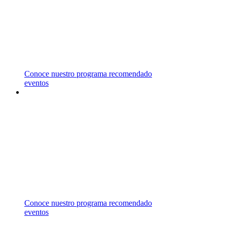
REPRESENTAMOS UNIVERSIDADES EN
CANADÁ, ESTADOS UNIDOS, MALASIA,
MALTA Y REINO UNIDO,
LAS CUALES OFRECEN UNA AMPLIA
VARIEDAD DE ÁREAS DE ESTUDIO.
Conoce nuestro programa recomendado
eventos
ASESORÍA
GRATUITA
CONTÁCTANOS PARA RECIBIR ASESORÍA
ESPECIALIZADA EN EL
CAMPO DE ESTUDIO DE TU INTERÉS.
Conoce nuestro programa recomendado
eventos