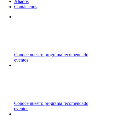
Aliados
Contáctenos
STM
TRABAJAMOS CON INSTITUCIONES DE PRIMER 
ESTADOS UNIDOS, CANADÁ Y AUSTRALIA ENT
Conoce nuestro programa recomendado
eventos
CARRERAS 
REPRESENTAMOS UNIVERSIDADES EN CANADÁ,
LAS CUALES OFRECEN UNA AMPLIA VARIEDAD
Conoce nuestro programa recomendado
eventos
ASESORÍA 