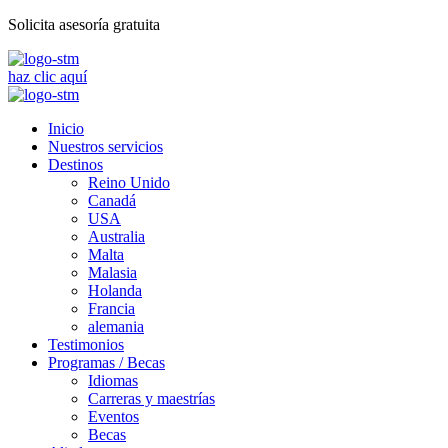
Solicita asesoría gratuita
haz clic aquí
Inicio
Nuestros servicios
Destinos
Reino Unido
Canadá
USA
Australia
Malta
Malasia
Holanda
Francia
alemania
Testimonios
Programas / Becas
Idiomas
Carreras y maestrías
Eventos
Becas