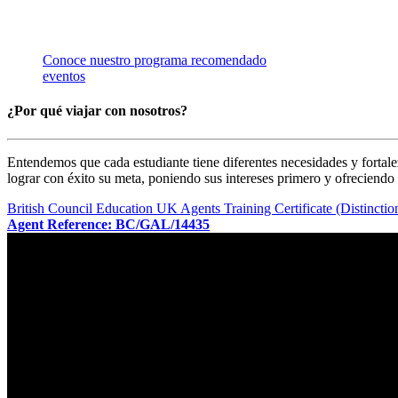
CONTÁCTANOS PARA RECIBIR ASESORÍA ESPE
CAMPO DE ESTUDIO DE TU INTERÉS.
Conoce nuestro programa recomendado
eventos
¿Por qué viajar con nosotros?
Entendemos que cada estudiante tiene diferentes necesidades y fortal
lograr con éxito su meta, poniendo sus intereses primero y ofreciendo l
British Council Education UK Agents Training Certificate (Distinctio
Agent Reference: BC/GAL/14435