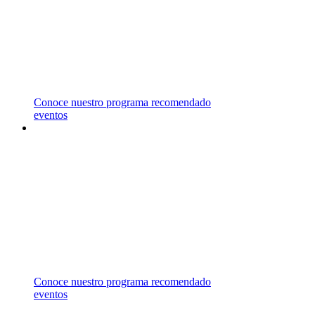
REPRESENTAMOS UNIVERSIDADES EN
CANADÁ, ESTADOS UNIDOS, MALASIA,
MALTA Y REINO UNIDO,
LAS CUALES OFRECEN UNA AMPLIA
VARIEDAD DE ÁREAS DE ESTUDIO.
Conoce nuestro programa recomendado
eventos
ASESORÍA
GRATUITA
CONTÁCTANOS PARA RECIBIR ASESORÍA
ESPECIALIZADA EN EL
CAMPO DE ESTUDIO DE TU INTERÉS.
Conoce nuestro programa recomendado
eventos