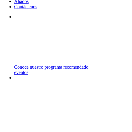
Aliados
Contáctenos
STM
TRABAJAMOS CON INSTITUCIONES DE
PRIMER NIVEL EN EL REINO UNIDO,
ESTADOS UNIDOS, CANADÁ Y AUSTRALIA
ENTRE OTROS PAÍSES.
Conoce nuestro programa recomendado
eventos
CARRERAS
Y
MAESTRÍAS