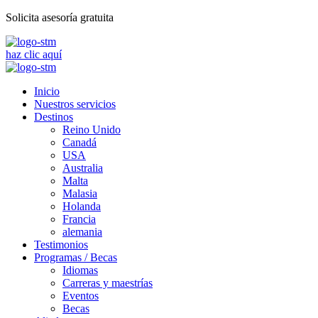
Solicita asesoría gratuita
haz clic aquí
Inicio
Nuestros servicios
Destinos
Reino Unido
Canadá
USA
Australia
Malta
Malasia
Holanda
Francia
alemania
Testimonios
Programas / Becas
Idiomas
Carreras y maestrías
Eventos
Becas