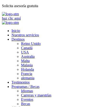
Solicita asesoría gratuita
haz clic aquí
Inicio
Nuestros servicios
Destinos
Reino Unido
Canadá
USA
Australia
Malta
Malasia
Holanda
Francia
alemania
Testimonios
Programas / Becas
Idiomas
Carreras y maestrías
Eventos
Becas