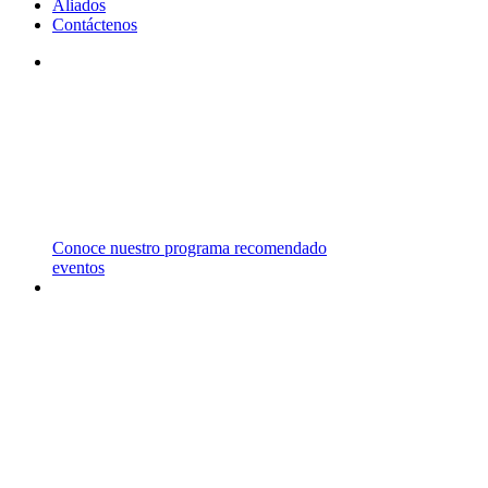
Aliados
Contáctenos
STM
TRABAJAMOS CON INSTITUCIONES DE
PRIMER NIVEL EN EL REINO UNIDO,
ESTADOS UNIDOS, CANADÁ Y AUSTRALIA
ENTRE OTROS PAÍSES.
Conoce nuestro programa recomendado
eventos
CARRERAS
Y
MAESTRÍAS