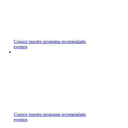
REPRESENTAMOS UNIVERSIDADES EN
CANADÁ, ESTADOS UNIDOS, MALASIA,
MALTA Y REINO UNIDO,
LAS CUALES OFRECEN UNA AMPLIA
VARIEDAD DE ÁREAS DE ESTUDIO.
Conoce nuestro programa recomendado
eventos
ASESORÍA
GRATUITA
CONTÁCTANOS PARA RECIBIR ASESORÍA
ESPECIALIZADA EN EL
CAMPO DE ESTUDIO DE TU INTERÉS.
Conoce nuestro programa recomendado
eventos