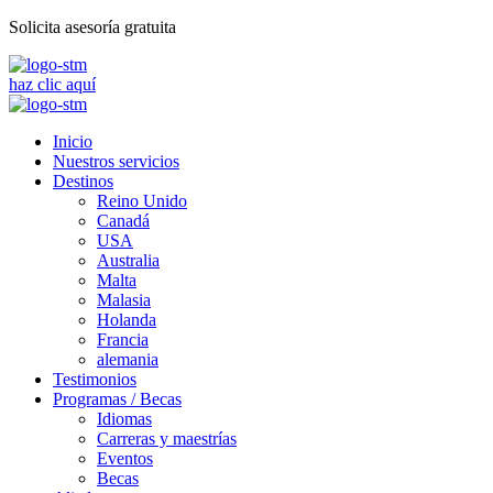
Solicita asesoría gratuita
haz clic aquí
Inicio
Nuestros servicios
Destinos
Reino Unido
Canadá
USA
Australia
Malta
Malasia
Holanda
Francia
alemania
Testimonios
Programas / Becas
Idiomas
Carreras y maestrías
Eventos
Becas