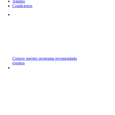
Aliados
Contáctenos
STM
TRABAJAMOS CON INSTITUCIONES DE
PRIMER NIVEL EN EL REINO UNIDO,
ESTADOS UNIDOS, CANADÁ Y AUSTRALIA
ENTRE OTROS PAÍSES.
Conoce nuestro programa recomendado
eventos
CARRERAS
Y
MAESTRÍAS