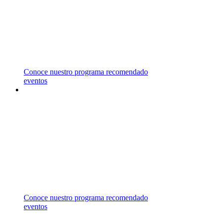
REPRESENTAMOS UNIVERSIDADES EN
CANADÁ, ESTADOS UNIDOS, MALASIA,
MALTA Y REINO UNIDO,
LAS CUALES OFRECEN UNA AMPLIA
VARIEDAD DE ÁREAS DE ESTUDIO.
Conoce nuestro programa recomendado
eventos
ASESORÍA
GRATUITA
CONTÁCTANOS PARA RECIBIR ASESORÍA
ESPECIALIZADA EN EL
CAMPO DE ESTUDIO DE TU INTERÉS.
Conoce nuestro programa recomendado
eventos