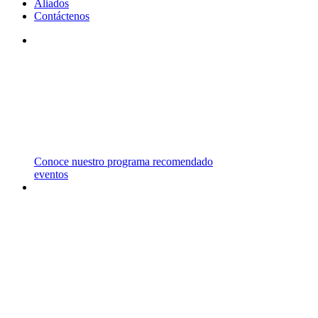
Aliados
Contáctenos
STM
TRABAJAMOS CON INSTITUCIONES DE
PRIMER NIVEL EN EL REINO UNIDO,
ESTADOS UNIDOS, CANADÁ Y AUSTRALIA
ENTRE OTROS PAÍSES.
Conoce nuestro programa recomendado
eventos
CARRERAS
Y
MAESTRÍAS