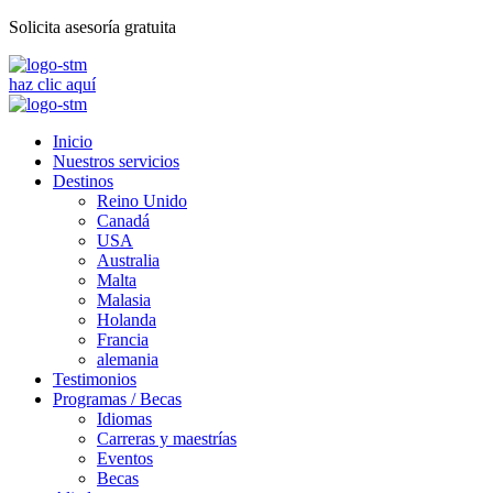
Solicita asesoría gratuita
haz clic aquí
Inicio
Nuestros servicios
Destinos
Reino Unido
Canadá
USA
Australia
Malta
Malasia
Holanda
Francia
alemania
Testimonios
Programas / Becas
Idiomas
Carreras y maestrías
Eventos
Becas