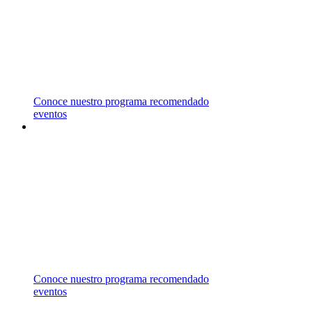
REPRESENTAMOS UNIVERSIDADES EN
CANADÁ, ESTADOS UNIDOS, MALASIA,
MALTA Y REINO UNIDO,
LAS CUALES OFRECEN UNA AMPLIA
VARIEDAD DE ÁREAS DE ESTUDIO.
Conoce nuestro programa recomendado
eventos
ASESORÍA
GRATUITA
CONTÁCTANOS PARA RECIBIR ASESORÍA
ESPECIALIZADA EN EL
CAMPO DE ESTUDIO DE TU INTERÉS.
Conoce nuestro programa recomendado
eventos